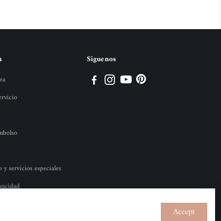
n
Siguenos
ra
ervicio
embolso
y servicios especiales
ivacidad
Accept