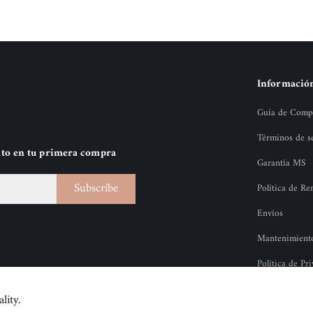
Informació
Guía de Comp
Términos de s
nto en tu primera compra
Garantía MS
Subscríbe
Política de R
Envíos
Mantenimiento 
Política de Pr
lity.