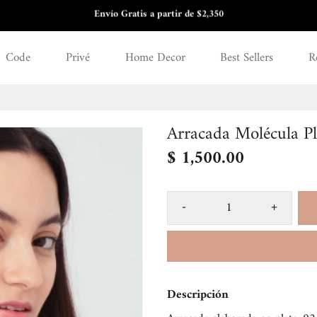
3 y 6 meses sin intereses
Code
Privé
Home Decor
Best Sellers
R
Arracada Molécula Pl
$ 1,500.00
-
+
Descripción