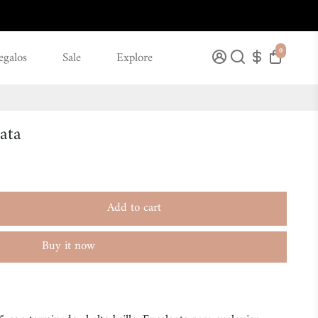
0
egalos
Sale
Explore
ata
Add to cart
Buy it now