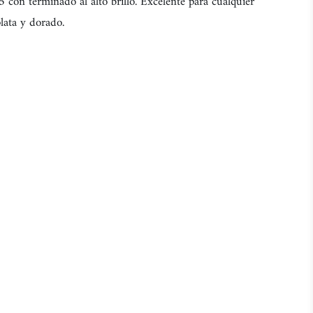
 con terminado al alto brillo. Excelente para cualquier
lata y dorado.