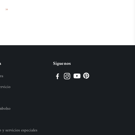
n
Siguenos
ra
ervicio
embolso
y servicios especiales