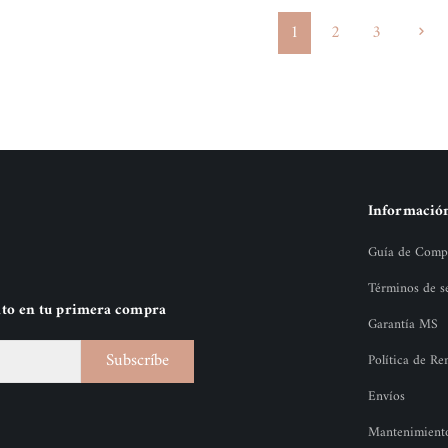
1
2
3
Informació
Guía de Comp
Términos de s
nto en tu primera compra
Garantía MS
Subscríbe
Política de R
Envíos
Mantenimiento 