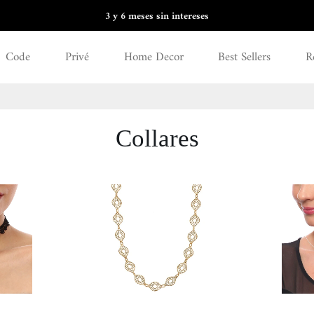
3 y 6 meses sin intereses
Code
Privé
Home Decor
Best Sellers
R
Collares