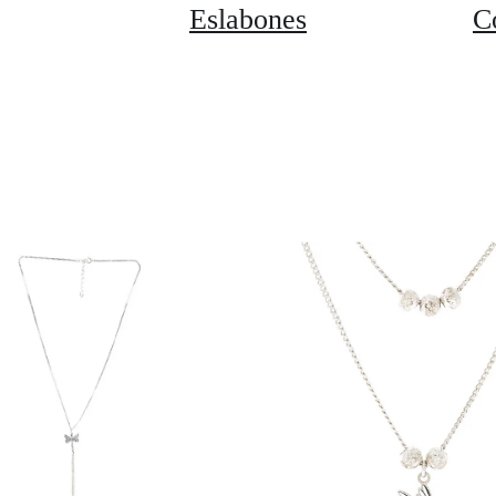
Eslabones
C