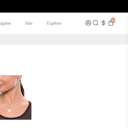
0
egalos
Sale
Explore