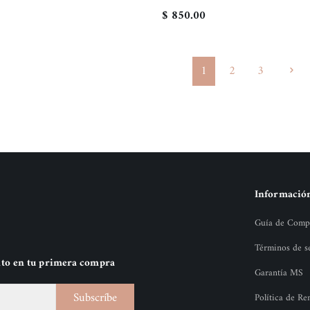
$ 850.00
1
2
3
Informació
Guía de Comp
Términos de s
nto en tu primera compra
Garantía MS
Subscríbe
Política de R