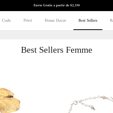
3 y 6 meses sin intereses
Code
Privé
Home Decor
Best Sellers
R
Best Sellers Femme