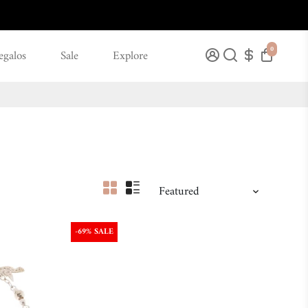
0
egalos
Sale
Explore
-69% SALE