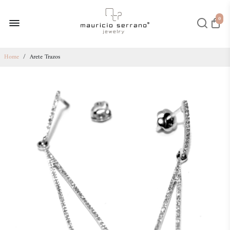
0
Home
/
Arete Trazos