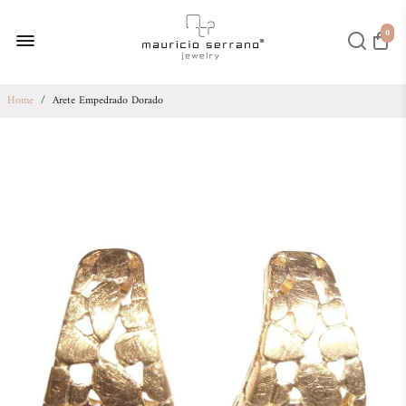
0
Home
/
Arete Empedrado Dorado