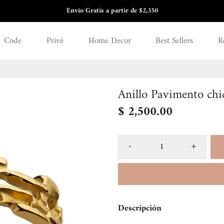
3 y 6 meses sin intereses
Code
Privé
Home Decor
Best Sellers
R
Anillo Pavimento ch
$ 2,500.00
-
+
Descripción