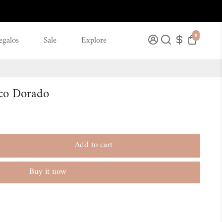
0
egalos
Sale
Explore
ico Dorado
Add to cart
Buy it now