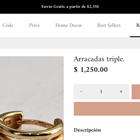
Envío Gratis a partir de $2,350
3 y 6 meses sin intereses
Code
Privé
Home Decor
Best Sellers
R
Arracadas triple.
$ 1,250.00
-
+
Descripción