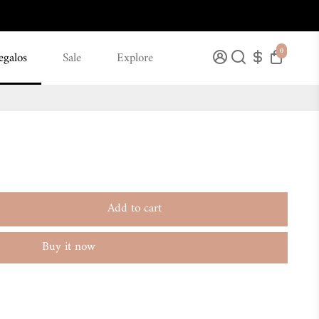
0
egalos
Sale
Explore
Add to cart
Buy it now