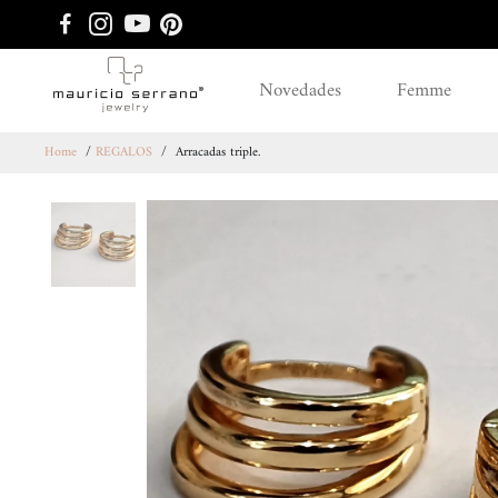
Novedades
Femme
Home
/
REGALOS
/
Arracadas triple.