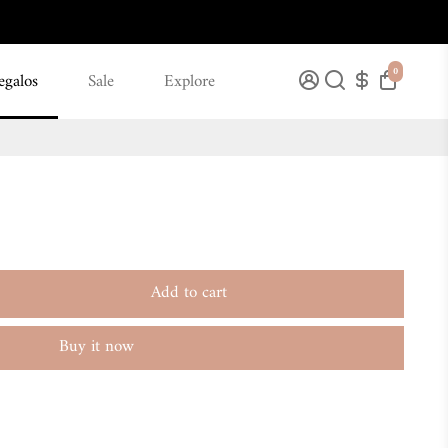
0
egalos
Sale
Explore
Add to cart
Buy it now