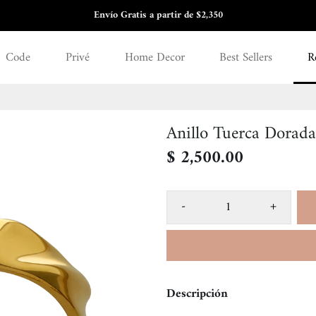
Envío Gratis a partir de $2,350
3 y 6 meses sin intereses
Code
Privé
Home Decor
Best Sellers
R
Anillo Tuerca Dorada
$ 2,500.00
-
+
Descripción