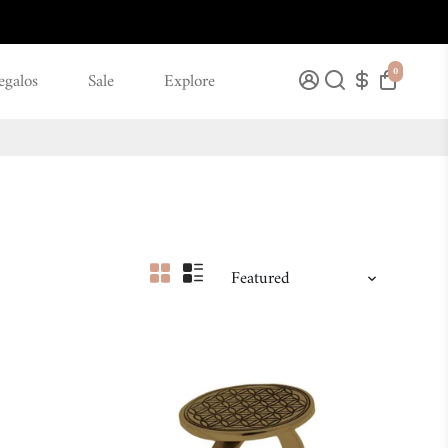
0
egalos
Sale
Explore