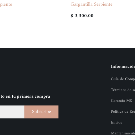
piente
Gargantilla Serpiente
$ 3,300.00
Informació
Guía de Comp
Términos de s
nto en tu primera compra
Garantía MS
Subscríbe
Política de R
Envíos
Mantenimiento 