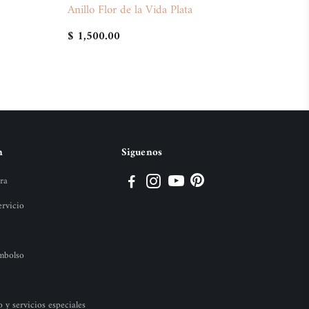
Anillo Flor de la Vida Plata
$ 1,500.00
n
Siguenos
ra
ervicio
embolso
y servicios especiales